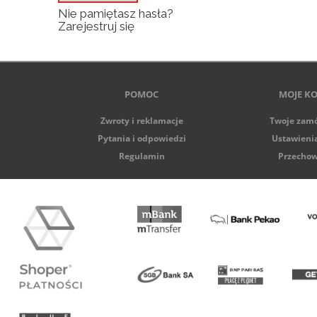
Nie pamiętasz hasła?
Zarejestruj się
POMOC
MOJE K
Zwroty i reklamacje
Twoje zam
Pytania i odpowiedzi
Ustawieni
Regulamin
Przechow