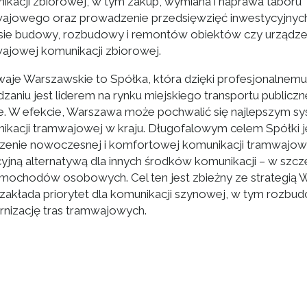
ikacji zbiorowej, w tym zakup, wymiana i naprawa taboru
ajowego oraz prowadzenie przedsięwzięć inwestycyjnyc
sie budowy, rozbudowy i remontów obiektów czy urządz
ajowej komunikacji zbiorowej.
aje Warszawskie to Spółka, która dzięki profesjonalnemu
dzaniu jest liderem na rynku miejskiego transportu publicz
e. W efekcie, Warszawa może pochwalić się najlepszym 
ikacji tramwajowej w kraju. Długofalowym celem Spółki j
zenie nowoczesnej i komfortowej komunikacji tramwajow
cyjną alternatywą dla innych środków komunikacji – w szcz
amochodów osobowych. Cel ten jest zbieżny ze strategią 
 zakłada priorytet dla komunikacji szynowej, w tym rozbud
nizację tras tramwajowych.