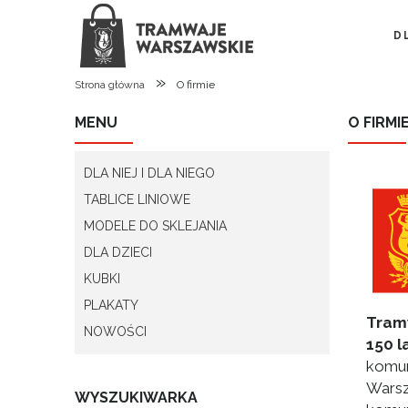
D
»
Strona główna
O firmie
MENU
O FIRMI
DLA NIEJ I DLA NIEGO
TABLICE LINIOWE
MODELE DO SKLEJANIA
DLA DZIECI
KUBKI
PLAKATY
Tram
NOWOŚCI
150 la
komun
Warsz
WYSZUKIWARKA