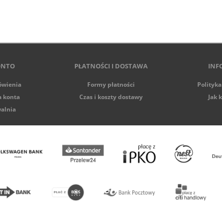
ONTO
PŁATNOŚCI I DOSTAWA
INF
ówienia
Formy płatności
Polityka
a konta
Czas i koszty dostawy
Jak 
alnia