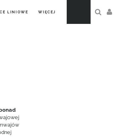
CE LINIOWE
WIĘCEJ
 ponad
mwajowej
ramwajów
odnej