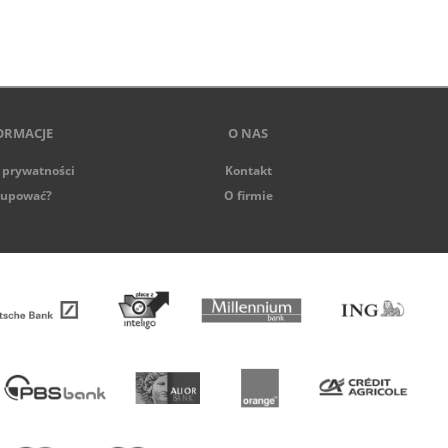
ORMACJE
O NAS
 prywatności
Kontakt
kupować?
O firmie