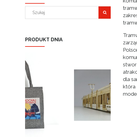
komun
tramw
zakre
tramw
Tramw
PRODUKT DNIA
zarzą
Polsc
komun
stwor
atrak
dla s
która
moder