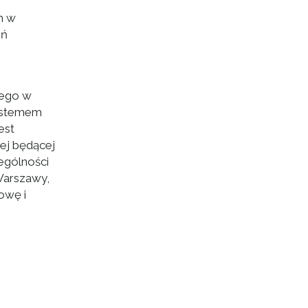
h w
eń
nego w
systemem
est
ej będącej
ególności
Warszawy,
owę i